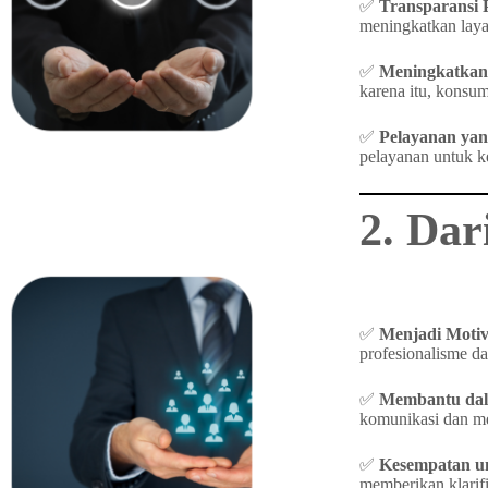
✅
Transparansi 
meningkatkan laya
✅
Meningkatkan
karena itu, konsume
✅
Pelayanan ya
pelayanan untuk 
2.
Dar
✅
Menjadi Motiv
profesionalisme d
✅
Membantu dal
komunikasi dan me
✅
Kesempatan un
memberikan klarif