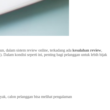
, dalam sistem review online, terkadang ada
kesalahan review
,
. Dalam kondisi seperti ini, penting bagi pelanggan untuk lebih bijak
ak, calon pelanggan bisa melihat pengalaman