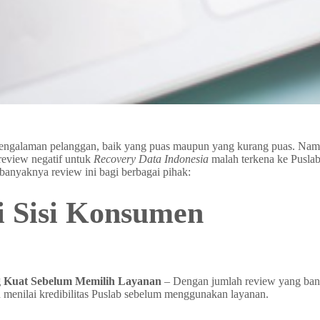
ngalaman pelanggan, baik yang puas maupun yang kurang puas. Namun
 review negatif untuk
Recovery Data Indonesia
malah terkena ke Puslab)
banyaknya review ini bagi berbagai pihak:
i Sisi Konsumen
g Kuat Sebelum Memilih Layanan
– Dengan jumlah review yang bany
n menilai kredibilitas Puslab sebelum menggunakan layanan.