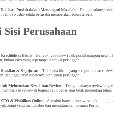
Dedikasi Puslab dalam Menangani Masalah
– Dengan adanya revie
 bahwa Puslab selalu berusaha memberikan solusi terbaik.
i Sisi Perusahaan
redibilitas Bisnis
– Banyaknya review (baik positif maupun negatif
, bukan toko yang sepi tanpa interaksi pelanggan.
Keaslian & Kejujuran
– Tidak ada bisnis yang sempurna, dan revi
n, sehingga lebih dipercaya oleh calon pelanggan.
ntuk Meluruskan Kesalahan Review
– Dengan adanya review negatif
 memberikan review di tempat yang benar agar tidak merugikan pihak y
SEO & Visibilitas Online
– Semakin banyak review, semakin tinggi 
nyak orang yang mengetahui dan menggunakan layanan Puslab.