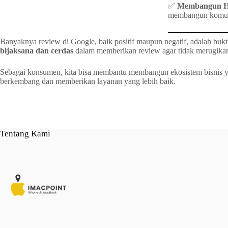
✅
Membangun Hu
membangun komunik
Banyaknya review di Google, baik positif maupun negatif, adalah buk
bijaksana dan cerdas
dalam memberikan review agar tidak merugikan 
Sebagai konsumen, kita bisa membantu membangun ekosistem bisnis yan
berkembang dan memberikan layanan yang lebih baik.
Tentang Kami