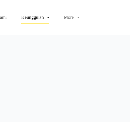
ami
Keunggulan
More