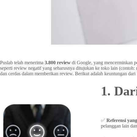
Puslab telah menerima
3.800 review
di Google, yang mencerminkan pe
seperti review negatif yang seharusnya ditujukan ke toko lain (contoh:
dan cerdas dalam memberikan review. Berikut adalah keuntungan dari 
1
. Dar
✅
Referensi yan
pelanggan lain da