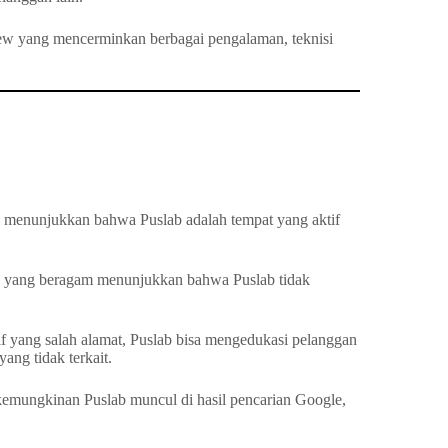
w yang mencerminkan berbagai pengalaman, teknisi
) menunjukkan bahwa Puslab adalah tempat yang aktif
ew yang beragam menunjukkan bahwa Puslab tidak
 yang salah alamat, Puslab bisa mengedukasi pelanggan
ang tidak terkait.
kemungkinan Puslab muncul di hasil pencarian Google,