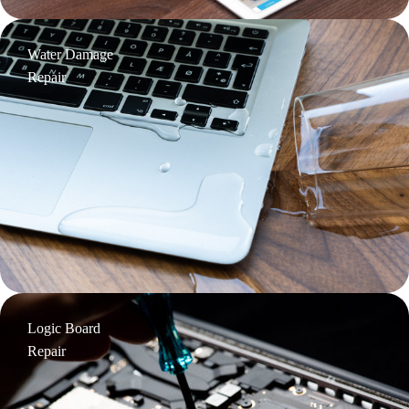
Water Damage
Repair
Logic Board
Repair