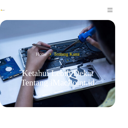
Home
Tentang Kami
Ketahui Lebih Dekat
Tentang iMacPoint.id